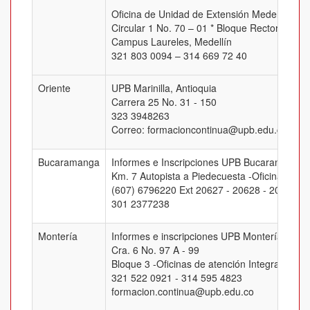
Oficina de Unidad de Extensión Medellín
Circular 1 No. 70 – 01 * Bloque Rectoral, Of.
Campus Laureles, Medellín
321 803 0094 – 314 669 72 40
Oriente
UPB Marinilla, Antioquia
Carrera 25 No. 31 - 150
323 3948263
Correo: formacioncontinua@upb.edu.co
Bucaramanga
Informes e Inscripciones UPB Bucaramanga
Km. 7 Autopista a Piedecuesta -Oficina J-205
(607) 6796220 Ext 20627 - 20628 - 20629 -
301 2377238
Montería
Informes e inscripciones UPB Montería
Cra. 6 No. 97 A - 99
Bloque 3 -Oficinas de atención Integral
321 522 0921 - 314 595 4823
formacion.continua@upb.edu.co