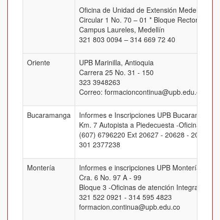
Oficina de Unidad de Extensión Medellín
Circular 1 No. 70 – 01 * Bloque Rectoral, Of.
Campus Laureles, Medellín
321 803 0094 – 314 669 72 40
Oriente
UPB Marinilla, Antioquia
Carrera 25 No. 31 - 150
323 3948263
Correo: formacioncontinua@upb.edu.co
Bucaramanga
Informes e Inscripciones UPB Bucaramanga
Km. 7 Autopista a Piedecuesta -Oficina J-205
(607) 6796220 Ext 20627 - 20628 - 20629 -
301 2377238
Montería
Informes e inscripciones UPB Montería
Cra. 6 No. 97 A - 99
Bloque 3 -Oficinas de atención Integral
321 522 0921 - 314 595 4823
formacion.continua@upb.edu.co