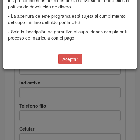
los procedimientos definidos por la Universidad, entre ellos la
política de devolución de dinero.
•
La apertura de este programa está sujeta al cumplimiento
Dirección
del cupo mínimo definido por la UPB.
•
Solo la inscripción no garantiza el cupo, debes completar tu
Información adicional (dirección)
proceso de matrícula con el pago.
Aceptar
Barrio
Indicativo
Teléfono fijo
Celular