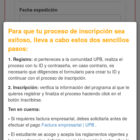
Fecha expedición
Para que tu proceso de inscripción sea
Fecha nacimiento
exitoso, lleva a cabo estos dos sencillos
pasos:
1. Registro:
si perteneces a la comunidad UPB, realiza el
Primer nombre
proceso con tu ID y contraseña, en caso contrario, es
necesario que diligencies el formulario para crear tu ID y
continuar con el proceso de inscripción.
Segundo nombre
2. Inscripción:
verifica la información del programa al que te
quieres registrar y finaliza el proceso haciendo click en el
botón Inscribirse.
Primer apellido
Ten en cuenta:
•
Si requieres factura empresarial, debes solicitarla antes de
efectuar el pago
Factura empresarial | UPB
.
Segundo apellido
•
El estudiante se acoge y acepta los reglamentos vigentes y