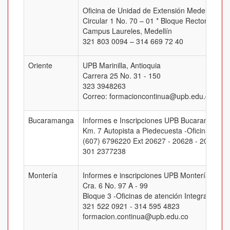
Oficina de Unidad de Extensión Medellín
Circular 1 No. 70 – 01 * Bloque Rectoral, Of.
Campus Laureles, Medellín
321 803 0094 – 314 669 72 40
Oriente
UPB Marinilla, Antioquia
Carrera 25 No. 31 - 150
323 3948263
Correo: formacioncontinua@upb.edu.co
Bucaramanga
Informes e Inscripciones UPB Bucaramanga
Km. 7 Autopista a Piedecuesta -Oficina J-205
(607) 6796220 Ext 20627 - 20628 - 20629 -
301 2377238
Montería
Informes e inscripciones UPB Montería
Cra. 6 No. 97 A - 99
Bloque 3 -Oficinas de atención Integral
321 522 0921 - 314 595 4823
formacion.continua@upb.edu.co