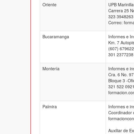
Oriente
UPB Marinilla
Carrera 25 No
323 3948263
Correo: form
Bucaramanga
Informes e I
Km. 7 Autopis
(607) 679622
301 2377238
Montería
Informes e i
Cra. 6 No. 97
Bloque 3 -Ofi
321 522 0921
formacion.co
Palmira
Informes e in
Coordinador 
formacioncon
Auxiliar de E