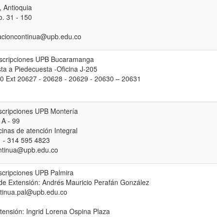
, Antioquia
. 31 - 150
acioncontinua@upb.edu.co
nscripciones UPB Bucaramanga
ta a Piedecuesta -Oficina J-205
0 Ext 20627 - 20628 - 20629 - 20630 – 20631
nscripciones UPB Montería
 A - 99
cinas de atención Integral
 - 314 595 4823
ntinua@upb.edu.co
scripciones UPB Palmira
de Extensión: Andrés Mauricio Perafán González
tinua.pal@upb.edu.co
xtensión: Ingrid Lorena Ospina Plaza