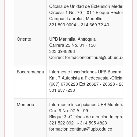
Oficina de Unidad de Extensión Medellín
Circular 1 No. 70 – 01 * Bloque Rectoral, Of.
Campus Laureles, Medellín
321 803 0094 – 314 669 72 40
Oriente
UPB Marinilla, Antioquia
Carrera 25 No. 31 - 150
323 3948263
Correo: formacioncontinua@upb.edu.co
Bucaramanga
Informes e Inscripciones UPB Bucaramanga
Km. 7 Autopista a Piedecuesta -Oficina J-205
(607) 6796220 Ext 20627 - 20628 - 20629 -
301 2377238
Montería
Informes e inscripciones UPB Montería
Cra. 6 No. 97 A - 99
Bloque 3 -Oficinas de atención Integral
321 522 0921 - 314 595 4823
formacion.continua@upb.edu.co