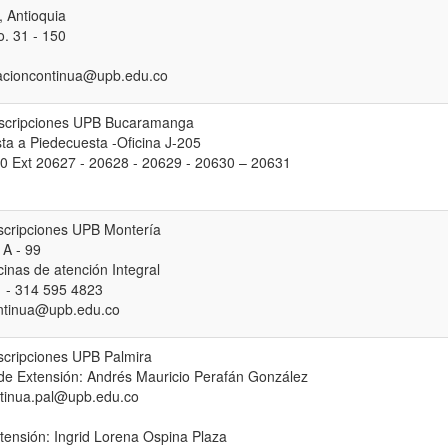
, Antioquia
. 31 - 150
acioncontinua@upb.edu.co
nscripciones UPB Bucaramanga
ta a Piedecuesta -Oficina J-205
0 Ext 20627 - 20628 - 20629 - 20630 – 20631
nscripciones UPB Montería
 A - 99
cinas de atención Integral
 - 314 595 4823
ntinua@upb.edu.co
scripciones UPB Palmira
de Extensión: Andrés Mauricio Perafán González
tinua.pal@upb.edu.co
xtensión: Ingrid Lorena Ospina Plaza