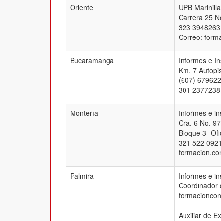
Oriente
UPB Marinilla
Carrera 25 No
323 3948263
Correo: form
Bucaramanga
Informes e I
Km. 7 Autopis
(607) 679622
301 2377238
Montería
Informes e i
Cra. 6 No. 97
Bloque 3 -Ofi
321 522 0921
formacion.co
Palmira
Informes e in
Coordinador 
formacioncon
Auxiliar de E