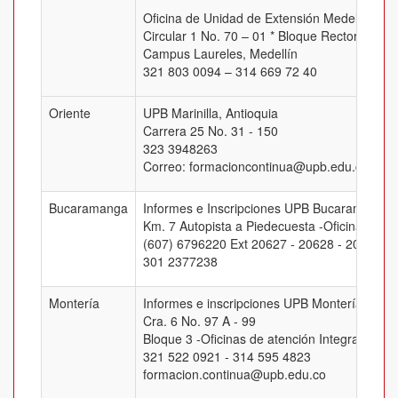
Oficina de Unidad de Extensión Medellín
Circular 1 No. 70 – 01 * Bloque Rectoral, Of.
Campus Laureles, Medellín
321 803 0094 – 314 669 72 40
Oriente
UPB Marinilla, Antioquia
Carrera 25 No. 31 - 150
323 3948263
Correo: formacioncontinua@upb.edu.co
Bucaramanga
Informes e Inscripciones UPB Bucaramanga
Km. 7 Autopista a Piedecuesta -Oficina J-205
(607) 6796220 Ext 20627 - 20628 - 20629 -
301 2377238
Montería
Informes e inscripciones UPB Montería
Cra. 6 No. 97 A - 99
Bloque 3 -Oficinas de atención Integral
321 522 0921 - 314 595 4823
formacion.continua@upb.edu.co