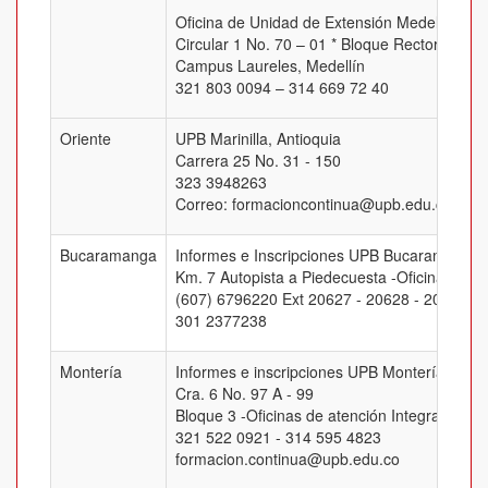
Oficina de Unidad de Extensión Medellín
Circular 1 No. 70 – 01 * Bloque Rectoral, Of.
Campus Laureles, Medellín
321 803 0094 – 314 669 72 40
Oriente
UPB Marinilla, Antioquia
Carrera 25 No. 31 - 150
323 3948263
Correo: formacioncontinua@upb.edu.co
Bucaramanga
Informes e Inscripciones UPB Bucaramanga
Km. 7 Autopista a Piedecuesta -Oficina J-205
(607) 6796220 Ext 20627 - 20628 - 20629 -
301 2377238
Montería
Informes e inscripciones UPB Montería
Cra. 6 No. 97 A - 99
Bloque 3 -Oficinas de atención Integral
321 522 0921 - 314 595 4823
formacion.continua@upb.edu.co