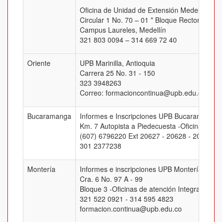
Oficina de Unidad de Extensión Medellín
Circular 1 No. 70 – 01 * Bloque Rectoral, Of.
Campus Laureles, Medellín
321 803 0094 – 314 669 72 40
Oriente
UPB Marinilla, Antioquia
Carrera 25 No. 31 - 150
323 3948263
Correo: formacioncontinua@upb.edu.co
Bucaramanga
Informes e Inscripciones UPB Bucaramanga
Km. 7 Autopista a Piedecuesta -Oficina J-205
(607) 6796220 Ext 20627 - 20628 - 20629 -
301 2377238
Montería
Informes e inscripciones UPB Montería
Cra. 6 No. 97 A - 99
Bloque 3 -Oficinas de atención Integral
321 522 0921 - 314 595 4823
formacion.continua@upb.edu.co