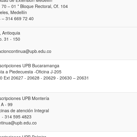
idad de Extensión Medellín
. 70 – 01 * Bloque Rectoral, Of. 104
les, Medellín
 – 314 669 72 40
, Antioquia
. 31 - 150
acioncontinua@upb.edu.co
nscripciones UPB Bucaramanga
ta a Piedecuesta -Oficina J-205
0 Ext 20627 - 20628 - 20629 - 20630 – 20631
nscripciones UPB Montería
 A - 99
cinas de atención Integral
 - 314 595 4823
ntinua@upb.edu.co