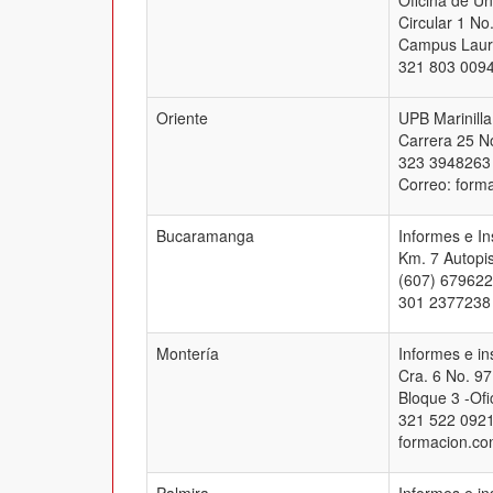
Oficina de Un
Circular 1 No
Campus Laure
321 803 0094
Oriente
UPB Marinilla
Carrera 25 No
323 3948263
Correo: form
Bucaramanga
Informes e I
Km. 7 Autopis
(607) 679622
301 2377238
Montería
Informes e i
Cra. 6 No. 97
Bloque 3 -Ofi
321 522 0921
formacion.co