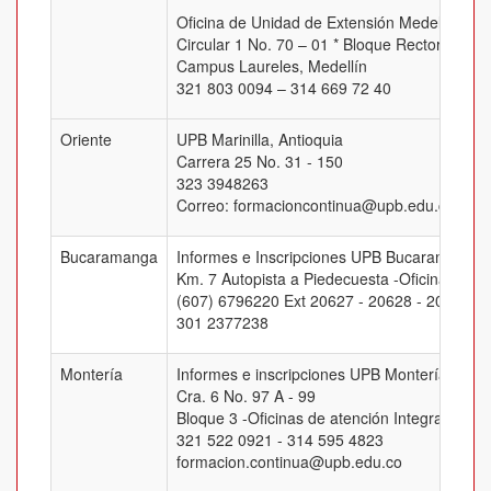
Oficina de Unidad de Extensión Medellín
Circular 1 No. 70 – 01 * Bloque Rectoral, Of.
Campus Laureles, Medellín
321 803 0094 – 314 669 72 40
Oriente
UPB Marinilla, Antioquia
Carrera 25 No. 31 - 150
323 3948263
Correo: formacioncontinua@upb.edu.co
Bucaramanga
Informes e Inscripciones UPB Bucaramanga
Km. 7 Autopista a Piedecuesta -Oficina J-205
(607) 6796220 Ext 20627 - 20628 - 20629 -
301 2377238
Montería
Informes e inscripciones UPB Montería
Cra. 6 No. 97 A - 99
Bloque 3 -Oficinas de atención Integral
321 522 0921 - 314 595 4823
formacion.continua@upb.edu.co