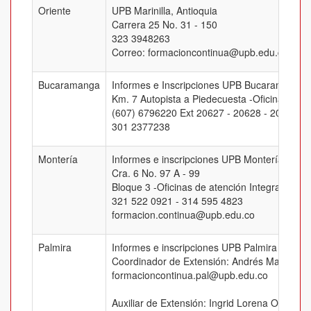
Oriente
UPB Marinilla, Antioquia
Carrera 25 No. 31 - 150
323 3948263
Correo: formacioncontinua@upb.edu.co
Bucaramanga
Informes e Inscripciones UPB Bucaramanga
Km. 7 Autopista a Piedecuesta -Oficina J-205
(607) 6796220 Ext 20627 - 20628 - 20629 -
301 2377238
Montería
Informes e inscripciones UPB Montería
Cra. 6 No. 97 A - 99
Bloque 3 -Oficinas de atención Integral
321 522 0921 - 314 595 4823
formacion.continua@upb.edu.co
Palmira
Informes e inscripciones UPB Palmira
Coordinador de Extensión: Andrés Mauricio 
formacioncontinua.pal@upb.edu.co
Auxiliar de Extensión: Ingrid Lorena Ospina 