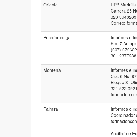
Oriente
UPB Marinilla
Carrera 25 No
323 3948263
Correo: form
Bucaramanga
Informes e I
Km. 7 Autopis
(607) 679622
301 2377238
Montería
Informes e i
Cra. 6 No. 97
Bloque 3 -Ofi
321 522 0921
formacion.co
Palmira
Informes e in
Coordinador 
formacioncon
Auxiliar de E