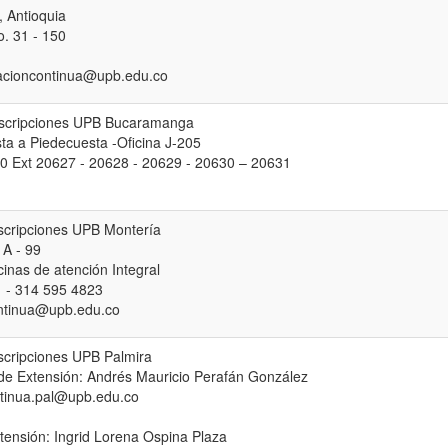
, Antioquia
. 31 - 150
acioncontinua@upb.edu.co
nscripciones UPB Bucaramanga
ta a Piedecuesta -Oficina J-205
0 Ext 20627 - 20628 - 20629 - 20630 – 20631
nscripciones UPB Montería
 A - 99
cinas de atención Integral
 - 314 595 4823
ntinua@upb.edu.co
scripciones UPB Palmira
de Extensión: Andrés Mauricio Perafán González
tinua.pal@upb.edu.co
xtensión: Ingrid Lorena Ospina Plaza