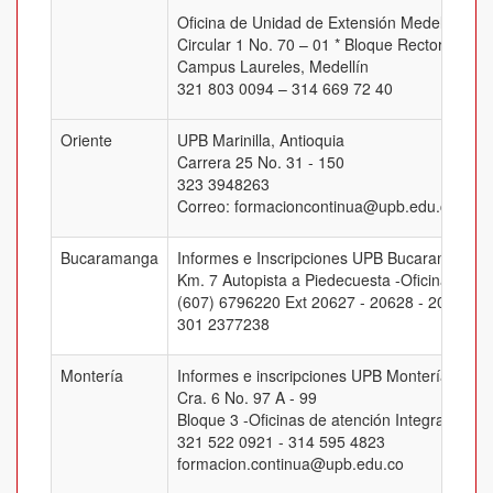
Oficina de Unidad de Extensión Medellín
Circular 1 No. 70 – 01 * Bloque Rectoral, Of.
Campus Laureles, Medellín
321 803 0094 – 314 669 72 40
Oriente
UPB Marinilla, Antioquia
Carrera 25 No. 31 - 150
323 3948263
Correo: formacioncontinua@upb.edu.co
Bucaramanga
Informes e Inscripciones UPB Bucaramanga
Km. 7 Autopista a Piedecuesta -Oficina J-205
(607) 6796220 Ext 20627 - 20628 - 20629 -
301 2377238
Montería
Informes e inscripciones UPB Montería
Cra. 6 No. 97 A - 99
Bloque 3 -Oficinas de atención Integral
321 522 0921 - 314 595 4823
formacion.continua@upb.edu.co