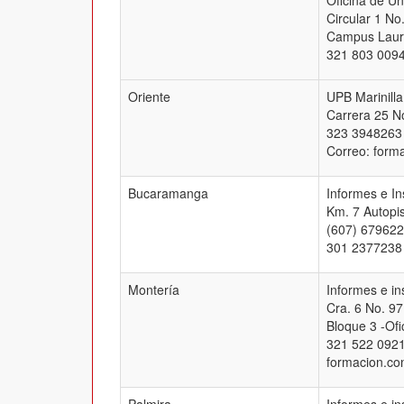
Oficina de Un
Circular 1 No
Campus Laure
321 803 0094
Oriente
UPB Marinilla
Carrera 25 No
323 3948263
Correo: form
Bucaramanga
Informes e I
Km. 7 Autopis
(607) 679622
301 2377238
Montería
Informes e i
Cra. 6 No. 97
Bloque 3 -Ofi
321 522 0921
formacion.co