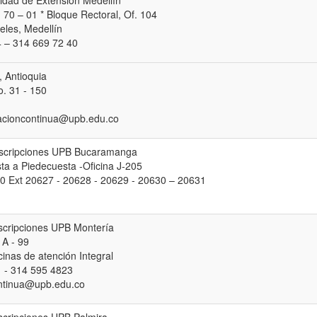
idad de Extensión Medellín
. 70 – 01 * Bloque Rectoral, Of. 104
les, Medellín
 – 314 669 72 40
, Antioquia
. 31 - 150
acioncontinua@upb.edu.co
nscripciones UPB Bucaramanga
ta a Piedecuesta -Oficina J-205
0 Ext 20627 - 20628 - 20629 - 20630 – 20631
nscripciones UPB Montería
 A - 99
cinas de atención Integral
 - 314 595 4823
ntinua@upb.edu.co