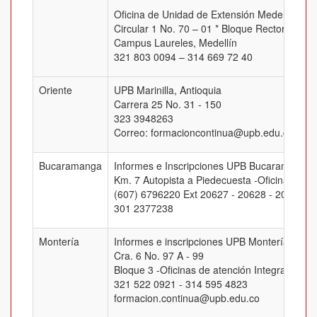
Oficina de Unidad de Extensión Medellín
Circular 1 No. 70 – 01 * Bloque Rectoral, Of.
Campus Laureles, Medellín
321 803 0094 – 314 669 72 40
Oriente
UPB Marinilla, Antioquia
Carrera 25 No. 31 - 150
323 3948263
Correo: formacioncontinua@upb.edu.co
Bucaramanga
Informes e Inscripciones UPB Bucaramanga
Km. 7 Autopista a Piedecuesta -Oficina J-205
(607) 6796220 Ext 20627 - 20628 - 20629 -
301 2377238
Montería
Informes e inscripciones UPB Montería
Cra. 6 No. 97 A - 99
Bloque 3 -Oficinas de atención Integral
321 522 0921 - 314 595 4823
formacion.continua@upb.edu.co