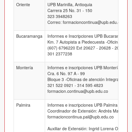
Oriente
UPB Marinilla, Antioquia
Carrera 25 No. 31 - 150
323 3948263
Correo: formacioncontinua@upb.edu.co
Bucaramanga
Informes e Inscripciones UPB Bucaramanga
Km. 7 Autopista a Piedecuesta -Oficina J-205
(607) 6796220 Ext 20627 - 20628 - 20629 -
301 2377238
Montería
Informes e inscripciones UPB Montería
Cra. 6 No. 97 A - 99
Bloque 3 -Oficinas de atención Integral
321 522 0921 - 314 595 4823
formacion.continua@upb.edu.co
Palmira
Informes e inscripciones UPB Palmira
Coordinador de Extensión: Andrés Mauricio 
formacioncontinua.pal@upb.edu.co
Auxiliar de Extensión: Ingrid Lorena Ospina 